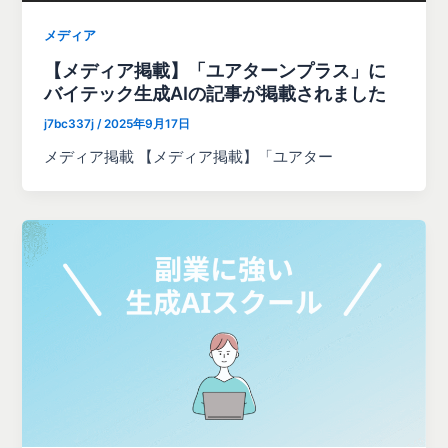
メディア
【メディア掲載】「ユアターンプラス」に
バイテック生成AIの記事が掲載されました
j7bc337j
/
2025年9月17日
メディア掲載 【メディア掲載】「ユアター