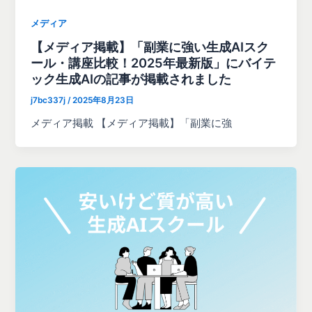
メディア
【メディア掲載】「副業に強い生成AIスク
ール・講座比較！2025年最新版」にバイテ
ック生成AIの記事が掲載されました
j7bc337j
/
2025年8月23日
メディア掲載 【メディア掲載】「副業に強