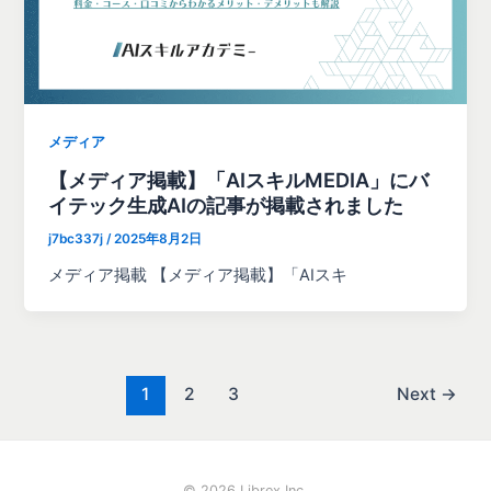
メディア
【メディア掲載】「AIスキルMEDIA」にバ
イテック生成AIの記事が掲載されました
j7bc337j
/
2025年8月2日
メディア掲載 【メディア掲載】「AIスキ
1
2
3
Next
→
© 2026 Librex Inc.