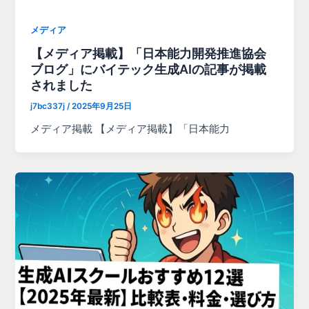
メディア
【メディア掲載】「日本能力開発推進協会
ブログ」にバイテック生成AIの記事が掲載
されました
j7bc337j
/
2025年9月25日
メディア掲載 【メディア掲載】「日本能力