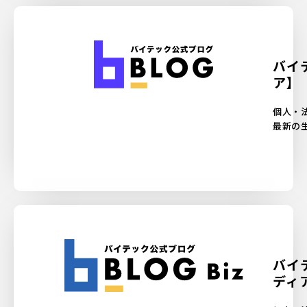
バイ
ア】
個人・
最新の
バイテ
ディ