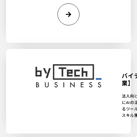
バイ
業】
法人向け
にAI
るツー
スキル