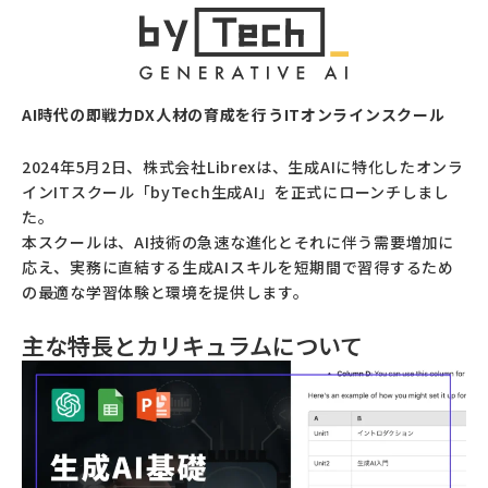
AI時代の即戦力DX人材の育成を行うITオンラインスクール
2024
年5月
2
日、株式会社Librexは、生成
AI
に特化したオンラ
イン
IT
スクール「
byTech
生成
AI
」を正式にローンチしまし
た。
本スクールは、
AI
技術の急速な進化とそれに伴う需要増加に
応え、実務に直結する生成
AI
スキルを短期間で習得するため
の最適な学習体験と環境を提供します。
主な特長とカリキュラムについて