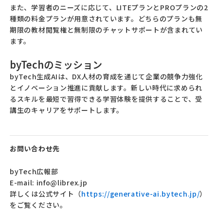
また、学習者のニーズに応じて、
LITE
プランと
PRO
プランの
2
種類の料金プランが用意されています。どちらのプランも無
期限の教材閲覧権と無制限のチャットサポートが含まれてい
ます。
byTechのミッション
byTech生成AI
は、
DX
人材の育成を通じて企業の競争力強化
とイノベーション推進に貢献します。新しい時代に求められ
るスキルを最短で習得できる学習体験を提供することで、受
講生のキャリアをサポートします。
お問い合わせ先
byTech広報部
E-mail: info@librex.jp
詳しくは公式サイト（
https://generative-ai.bytech.jp/
）
をご覧ください。