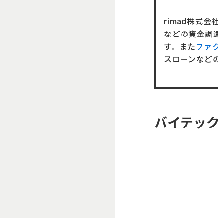
rimad株
などの資金調
す。また
ファ
スローンなど
バイテック