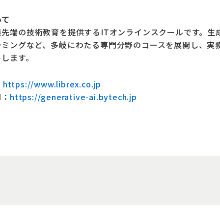
いて
先端の技術教育を提供するITオンラインスクールです。生成
ラミングなど、多岐にわたる専門分野のコースを展開し、実
トします。
：
https://www.librex.co.jp
I
：
https://generative-ai.bytech.jp